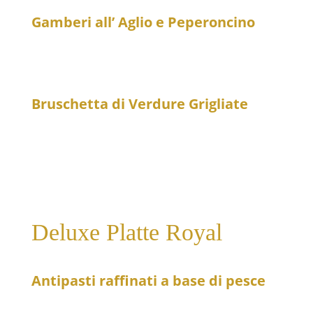
Gamberi all’ Aglio e Peperoncino
23
Garnelen in Weinbrandsoße mit Knoblauch und
Peperoni – scharf
Bruschetta di Verdure Grigliate
16
Gegrilltes Gemüse auf knusprigem Brot
Deluxe Platte Royal
Antipasti raffinati a base di pesce
159
Eine exklusive Auswahl erlesener Delikatessen aus