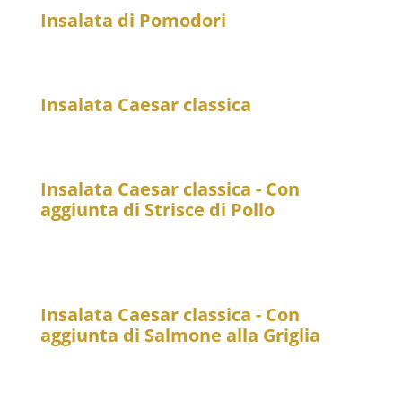
Insalata di Pomodori
11
Tomatensalat mit roten Zwiebeln
Insalata Caesar classica
19
Römersalat mit Parmesan, Croutons, Caesar Dressing
Insalata Caesar classica - Con
aggiunta di Strisce di Pollo
25
Römersalat mit Parmesan, Croutons, Caesar
Dressing, zusätzlich mit Hähnchenstreifen
Insalata Caesar classica - Con
aggiunta di Salmone alla Griglia
25
Römersalat mit Parmesan, Croutons, Caesar
Dressing, zusätzlich mit gegrilltem Lachs