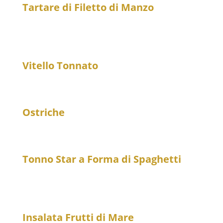
Tartare di Filetto di Manzo
25
Rindertatar vom Filet mit frittiertem Eigelb und
Stracciatella di bufala
Vitello Tonnato
21
Kalbfleisch mit Thunfischsoße und Kapern
Ostriche
7
Austern, pro Stück
Tonno Star a Forma di Spaghetti
25
Marinierter Thunfisch im Spaghetti-Style mit
Kokoscreme und Sojasoße
Insalata Frutti di Mare