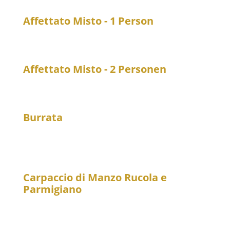
Affettato Misto - 1 Person
21
Eine Auswahl an italienischen Aufschnitten
Affettato Misto - 2 Personen
39
Eine Auswahl an italienischen Aufschnitten
Burrata
20
Burrata 125 g, auf Rucola mit lauwarmen
Kirschtomaten
Carpaccio di Manzo Rucola e
Parmigiano
21
Rindercarpaccio mit Rucola und Parmesan