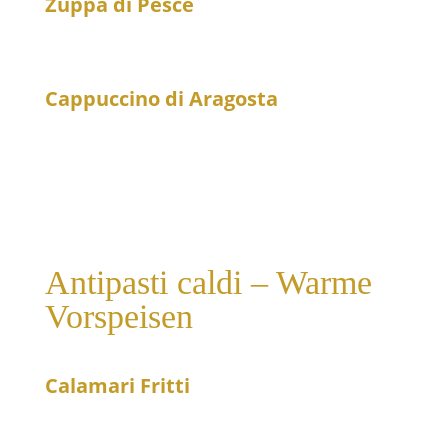
Zuppa di Pesce
29
Frische Fischsuppe
Cappuccino di Aragosta
16
Hummercappuccino mit Sahne und Pernod
Antipasti caldi – Warme
Vorspeisen
Calamari Fritti
21
Gebratene Clamari auf Fenchelsalat – leicht pikant