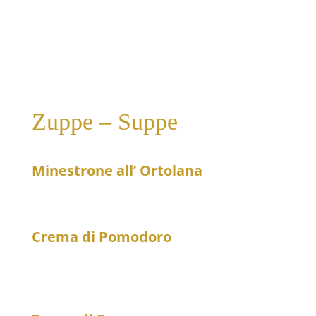
23
Meeresfrüchtesalat
Zuppe – Suppe
Minestrone all’ Ortolana
15
Frische Gemüsesuppe
Crema di Pomodoro
12
Tomatencremesuppe mit einem Schuss Sahne und
Basilikum