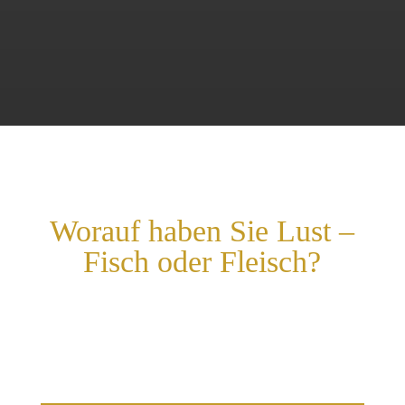
Worauf haben Sie Lust –
Fisch oder Fleisch?
Wählen Sie Ihr Hauptgericht und überlassen uns das
Übrige. Lehnen Sie sich zurück und lassen Sie sich
anstecken von unserem Lebensprinzip.