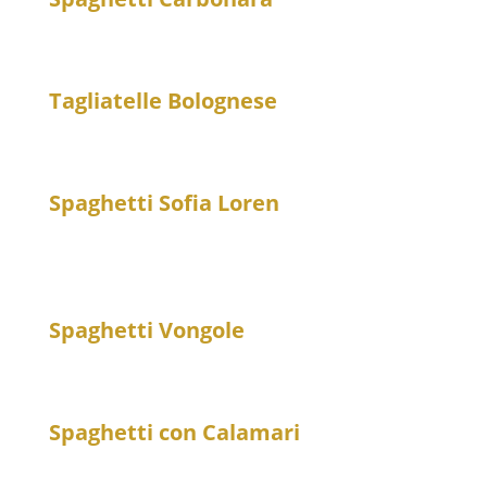
20
Spaghetti mit Ei, Speck und Parmesan
Tagliatelle Bolognese
20
Bandnudeln mit Hackfleischsoße
Spaghetti Sofia Loren
20
Spaghetti mit Aubergine in Tomatensoße mit
Mozzarella und Basilikum
Spaghetti Vongole
23
Spaghetti mit frischen Venusmuscheln – scharf
Spaghetti con Calamari
23
Spaghetti mit Babyalamari in einer leichten, pikanten