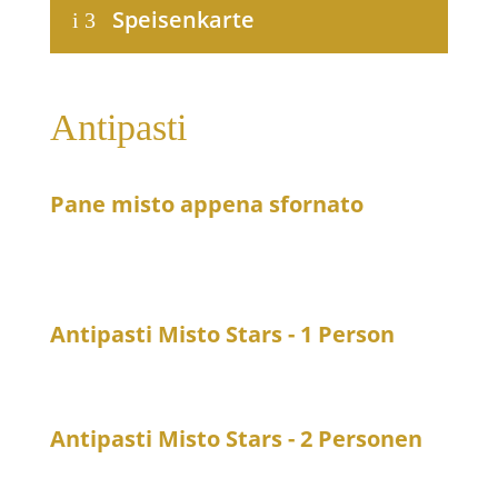
Speisenkarte
i
3
Antipasti
Pane misto appena sfornato
6
Frisch gebackene gemischte Brotsorten mit pürierten
Oliven & Joghurt- oder Quark-Dipp
Antipasti Misto Stars - 1 Person
21
Frisch zubereitete Kompositionen aus der Küche
Antipasti Misto Stars - 2 Personen
39
Frisch zubereitete Kompositionen aus der Küche