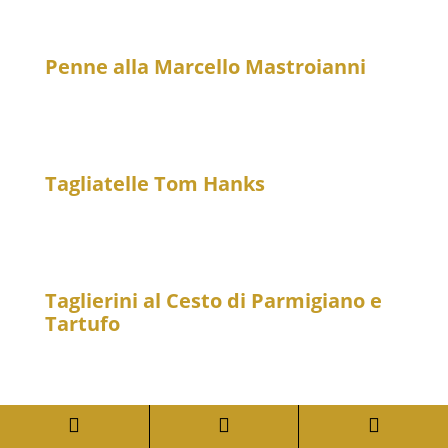
Tomatensoße
Penne alla Marcello Mastroianni
20
Penne mit Knoblauch, San Daniele-Schinken,
Parmesan und Tomatensoße – scharf
Tagliatelle Tom Hanks
26
Bandnudeln mit Filetspitzen, Steinpilzen und
Parmesan
Taglierini al Cesto di Parmigiano e
Tartufo
33
Schmale Bandnudeln im Parmesankorb mit
schwarzem Trüffel



Paccheri Hummer