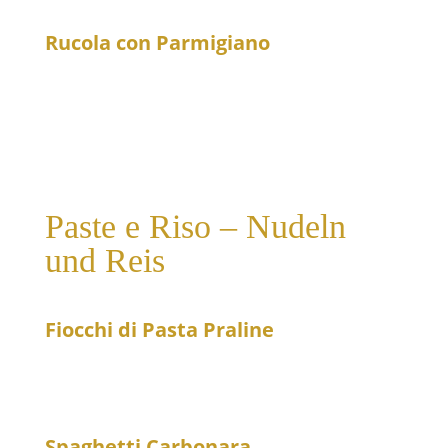
Rucola con Parmigiano
19
Rucolasalat mit Parmesan und Cherrytomaten
Paste e Riso – Nudeln
und Reis
Fiocchi di Pasta Praline
20
Kleine Nudeltaschen gefüllt mit Birne und
Gorgonzola in Gorgonzolasoße
Spaghetti Carbonara